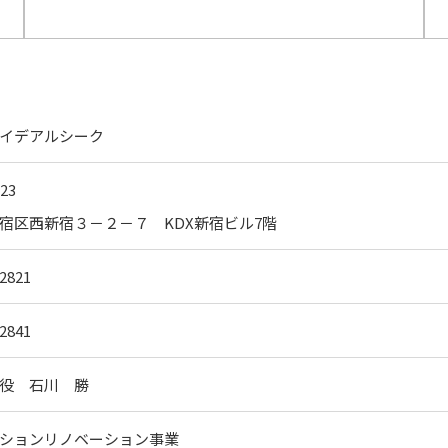
イデアルシーク
23
宿区西新宿３－２－７ KDX新宿ビル7階
-2821
-2841
役 石川 勝
ションリノベーション事業